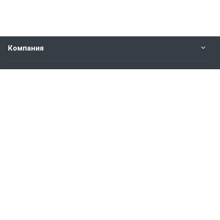
Компания
Прайс-лист
Будьте всегда в курсе
Оставайтесь на связи
Наши контакты
8-800-600-23-99