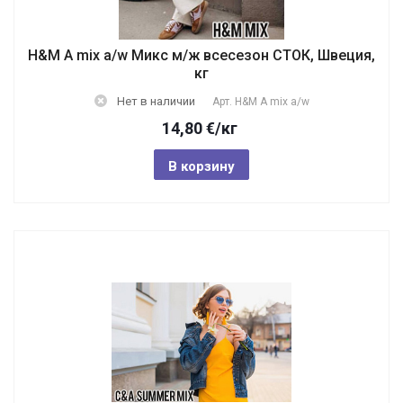
H&M A mix a/w Микс м/ж всесезон СТОК, Швеция,
кг
Нет в наличии
Арт.
H&M A mix a/w
14,80
€
/кг
В корзину