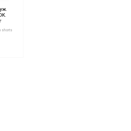
уж.
ОК.
г
 shorts