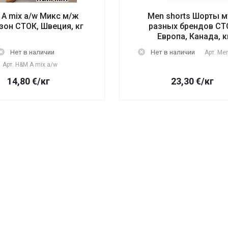
A mix a/w Микс м/ж
Men shorts Шорты м
зон СТОК, Швеция, кг
разных брендов СТ
Европа, Канада, к
Нет в наличии
Нет в наличии
Арт.
Men
Арт.
H&M A mix a/w
14,80
€
/кг
23,30
€
/кг