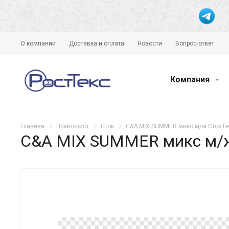
О компании
Доставка и оплата
Новости
Вопрос-ответ
Компания
Главная
Прайс-лист
Сток
C&A MIX SUMMER микс м/ж Сток Гер
C&A MIX SUMMER микс м/ж 