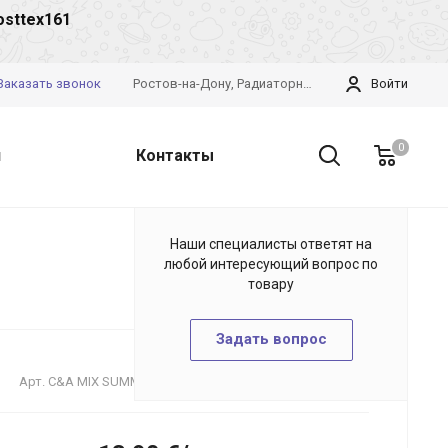
osttex161
Заказать звонок
Ростов-на-Дону, Радиаторный пер., 13
Войти
0
и
Контакты
Наши специалисты ответят на
любой интересующий вопрос по
товару
Задать вопрос
Арт.
C&A MIX SUMMER