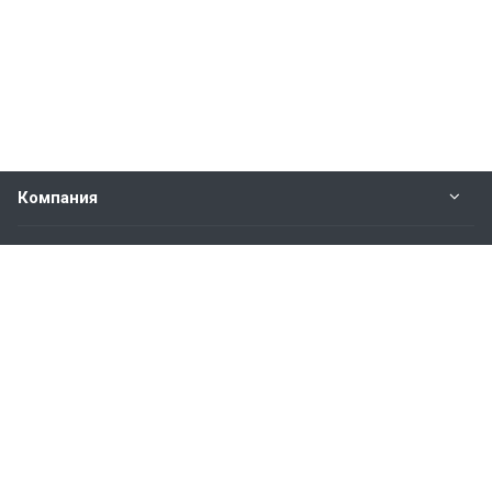
Компания
Прайс-лист
Будьте всегда в курсе
Оставайтесь на связи