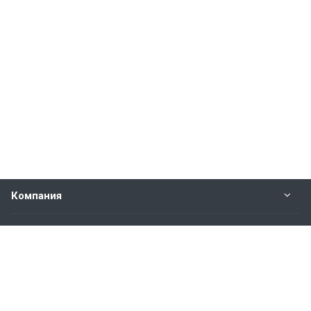
Компания
Прайс-лист
Будьте всегда в курсе