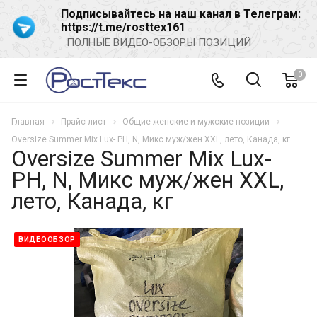
Подписывайтесь на наш канал в Телеграм:
https://t.me/rosttex161
ПОЛНЫЕ ВИДЕО-ОБЗОРЫ ПОЗИЦИЙ
0
Главная
Прайс-лист
Общие женские и мужские позиции
Oversize Summer Mix Lux- PH, N, Микс муж/жен XXL, лето, Канада, кг
Oversize Summer Mix Lux-
PH, N, Микс муж/жен XXL,
лето, Канада, кг
ВИДЕООБЗОР