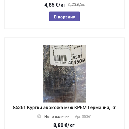
4,85
€
/кг
9,70 €/кг
В корзину
85361 Куртки экокожа м/ж КРЕМ Германия, кг
Нет в наличии
Арт.
85361
8,80
€
/кг