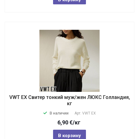
VWT EX Свитер тонкий муж/жен ЛЮКС Голландия,
кг
В наличии
Арт.
VWT EX
6,90
€
/кг
В корзину