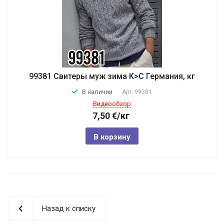
99381 Свитеры муж зима K>C Германия, кг
В наличии
Арт.
99381
Видеообзор
7,50
€
/кг
В корзину
Назад к списку