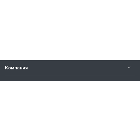
Компания
Прайс-лист
Будьте всегда в курсе
Оставайтесь на связи