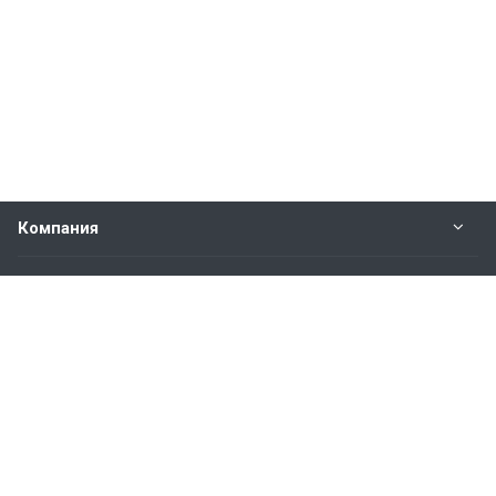
Компания
Прайс-лист
Будьте всегда в курсе
Оставайтесь на связи