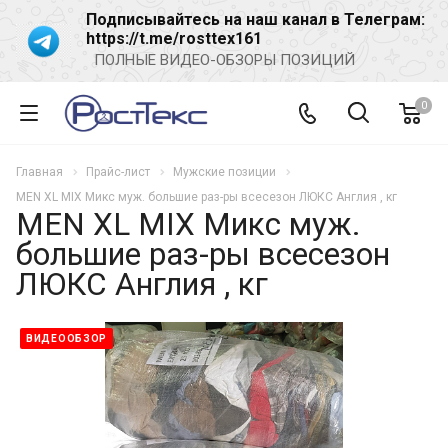
Подписывайтесь на наш канал в Телеграм:
https://t.me/rosttex161
ПОЛНЫЕ ВИДЕО-ОБЗОРЫ ПОЗИЦИЙ
0
Главная
Прайс-лист
Мужские позиции
MEN XL MIX Микс муж. большие раз-ры всесезон ЛЮКС Англия , кг
MEN XL MIX Микс муж.
большие раз-ры всесезон
ЛЮКС Англия , кг
ВИДЕООБЗОР