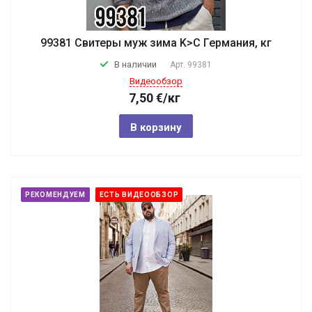
99381 Свитеры муж зима K>C Германия, кг
В наличии
Арт.
99381
Видеообзор
7,50
€
/кг
В корзину
РЕКОМЕНДУЕМ
ЕСТЬ ВИДЕООБЗОР