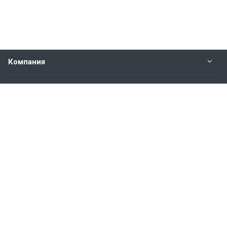
Компания
Прайс-лист
Будьте всегда в курсе
Оставайтесь на связи
Наши контакты