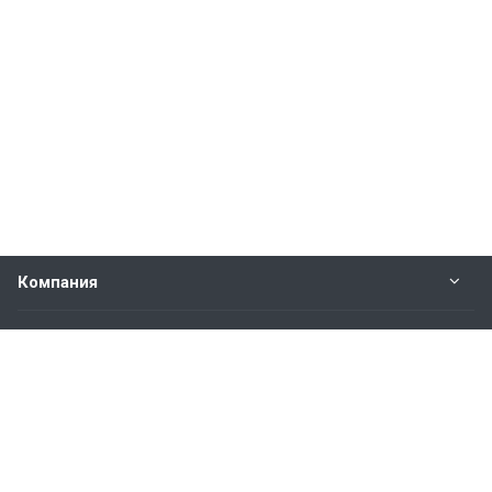
Компания
Прайс-лист
Будьте всегда в курсе