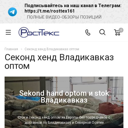
Подписывайтесь на наш канал в Телеграм:
https://t.me/rosttex161
ПОЛНЫЕ ВИДЕО-ОБЗОРЫ ПОЗИЦИЙ
0
Главная
Секонд хенд Владикавказ оптом
Секонд хенд Владикавказ
оптом
Sekond hand optom и stok
Владикавказ
Сток и секонд хенд оптом из Европы без посредников с
доставкой по Владикавказу и Северной Осетии