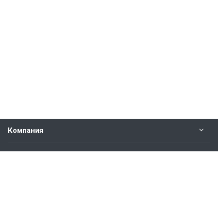
Компания
Прайс-лист
Будьте всегда в курсе