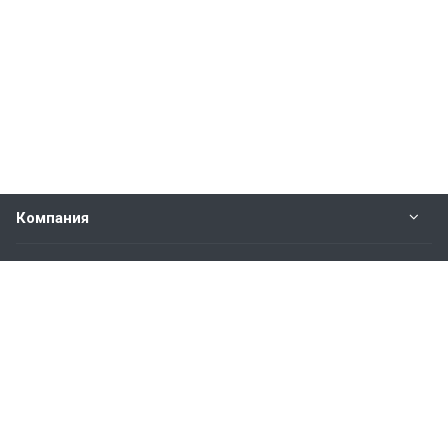
Компания
Прайс-лист
Будьте всегда в курсе
Оставайтесь на связи