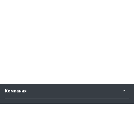
Компания
Прайс-лист
Будьте всегда в курсе