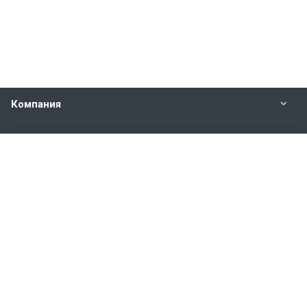
Компания
Прайс-лист
Будьте всегда в курсе
Оставайтесь на связи